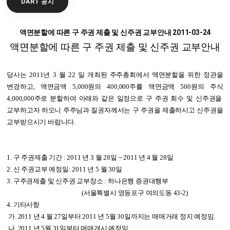
DART 공시
액면분할에 따른 구 주권 제출 및 신주권 교부안내
2011-03-24
액면분할에 따른 구 주권 제출 및 신주권 교부안내
당사는
2011
년
3
월
22
일 개최된 주주총회에서 액면분할을 위한 정관을
변경하고
,
액면금액
5,000
원의
400,000
주를 액면금액
500
원의 주식
4,000,000
주로 분할하여 아래와 같은 일정으로 구 주권 회수 및 신주권을
교부하고자 하오니 주주님과 질권자께서는 구 주권을 제출하시고 신주권을
교부받으시기 바랍니다
.
1.
구 주권제출 기간
: 2011
년
3
월
28
일
~ 2011
년
4
월
28
일
2.
신 주권교부 예정일
: 2011
년
5
월
30
일
3.
구주권제출 및 신주권 교부장소
:
하나은행 증권대행부
(
서울특별시 영등포구 여의도동
43-2
)
4.
기타사항
가
. 2011
년
4
월
27
일부터
2011
년
5
월
30
일까지는 매매거래 정지 예정임
.
나
. 2011
년
5
월
31
일부터 매매개시 예정임
.